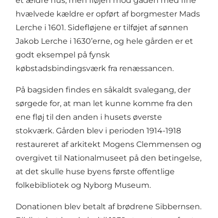
et ældre hus, men fløjen mod gaden med fine
hvælvede kældre er opført af borgmester Mads
Lerche i 1601. Sidefløjene er tilføjet af sønnen
Jakob Lerche i 1630’erne, og hele gården er et
godt eksempel på fynsk
købstadsbindingsværk fra renæssancen.
På bagsiden findes en såkaldt svalegang, der
sørgede for, at man let kunne komme fra den
ene fløj til den anden i husets øverste
stokværk. Gården blev i perioden 1914-1918
restaureret af arkitekt Mogens Clemmensen og
overgivet til Nationalmuseet på den betingelse,
at det skulle huse byens første offentlige
folkebibliotek og Nyborg Museum.
Donationen blev betalt af brødrene Sibbernsen.