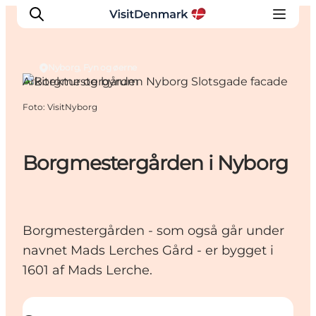
Nyborg, Fyn og øerne
Arkitektur og byrum
Foto
:
VisitNyborg
Inspiration
Destinationer
Oplevelser
Borgmestergården i Nyborg
Overnatning
Planlæg ferien
Borgmestergården - som også går under
navnet Mads Lerches Gård - er bygget i
1601 af Mads Lerche.