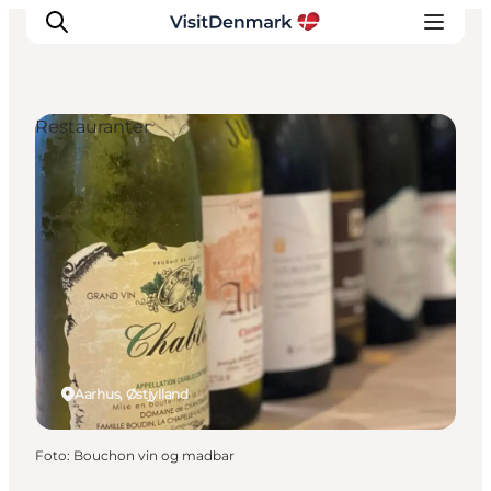
Restauranter
Inspiration
Destinationer
Oplevelser
Overnatning
Planlæg ferien
Aarhus, Østjylland
Foto
:
Bouchon vin og madbar