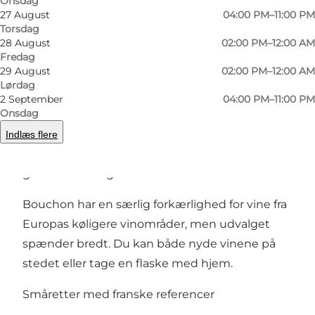
Onsdag
hvor kvalitet, værtskab og kærlighed til gode
27 August
04:00 PM–11:00 PM
Torsdag
råvarer går hånd i hånd.
28 August
02:00 PM–12:00 AM
Fredag
Håndplukkede vine og personlig vejledning
29 August
02:00 PM–12:00 AM
Lørdag
Vin er omdrejningspunktet hos Bouchon.
2 September
04:00 PM–11:00 PM
Onsdag
Vinkortet byder på både klassiske europæiske
vine og naturvine, og personalet hjælper gerne
Indlæs flere
med at finde den rette flaske eller det rette
glas til din smag.
Bouchon har en særlig forkærlighed for vine fra
Europas køligere vinområder, men udvalget
spænder bredt. Du kan både nyde vinene på
stedet eller tage en flaske med hjem.
Småretter med franske referencer