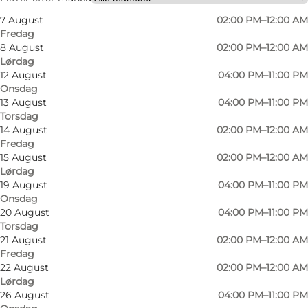
7 August
02:00 PM–12:00 AM
Fredag
8 August
02:00 PM–12:00 AM
Lørdag
12 August
04:00 PM–11:00 PM
Onsdag
13 August
04:00 PM–11:00 PM
Torsdag
Fransk vinbar i hjertet af Aarhus
14 August
02:00 PM–12:00 AM
Fredag
Bouchon bringer fransk bistrostemning til
15 August
02:00 PM–12:00 AM
Lørdag
Jægergårdsgade i Aarhus. Her kan du slå dig
19 August
04:00 PM–11:00 PM
ned til et glas vin, dele små retter med
Onsdag
20 August
04:00 PM–11:00 PM
vennerne eller nyde en hel aften med mad og
Torsdag
vin i centrum.
21 August
02:00 PM–12:00 AM
Fredag
Vin- og madbaren er skabt af fire restauratører
22 August
02:00 PM–12:00 AM
Lørdag
med erfaring fra nogle af Danmarks markante
26 August
04:00 PM–11:00 PM
restauranter og kroer. Resultatet er et sted,