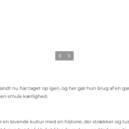
Forrige
Næste
randt nu har taget op igen, og her gør hun brug af en 
 en smule kærlighed.
 en levende kultur med en historie, der strækker sig tusi