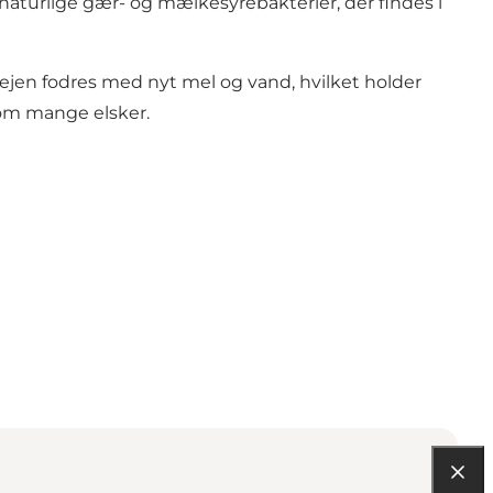
aturlige gær- og mælkesyrebakterier, der findes i
ejen fodres med nyt mel og vand, hvilket holder
 som mange elsker.