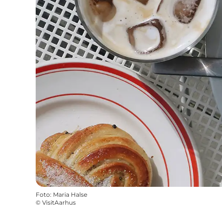
Foto
:
Maria Halse
©
VisitAarhus