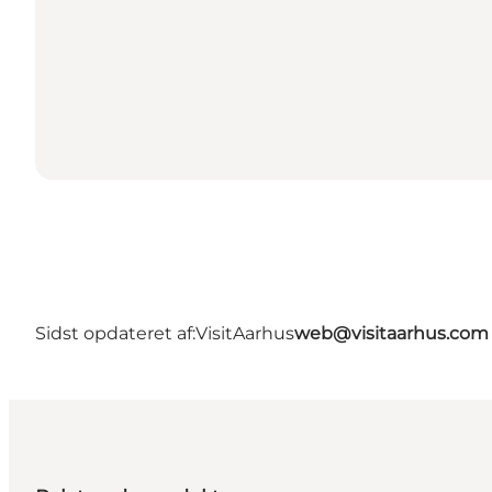
Sidst opdateret af:
VisitAarhus
web@visitaarhus.com