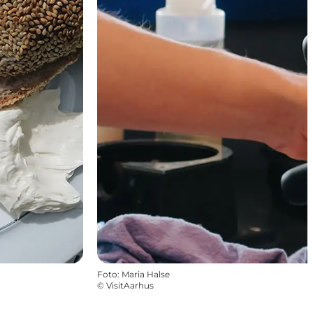
Foto
:
Maria Halse
©
VisitAarhus