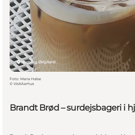
Silkeborg, Østjylland
Foto
:
Maria Halse
©
VisitAarhus
Brandt Brød – surdejsbageri i hj