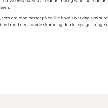
t hæve brød på. Ved at blande mel og vand lod man de n
ejen.
 som om man passer på en lille have. Hver dag skal surd
iske brød med den sprøde skorpe og den let syrlige smag,