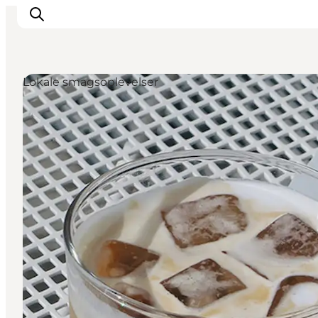
Lokale smagsoplevelser
Inspiration
Destinationer
Oplevelser
Overnatning
Planlæg ferien