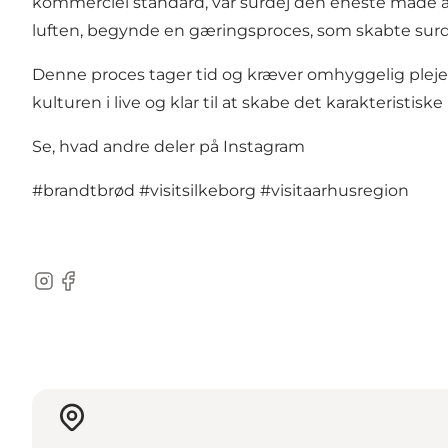
kommerciel standard, var surdej den eneste måde a
luften, begynde en gæringsproces, som skabte surd
Denne proces tager tid og kræver omhyggelig pleje,
kulturen i live og klar til at skabe det karakterist
Se, hvad andre deler på Instagram
#brandtbrød
#visitsilkeborg
#visitaarhusregion
Instagram
Facebook