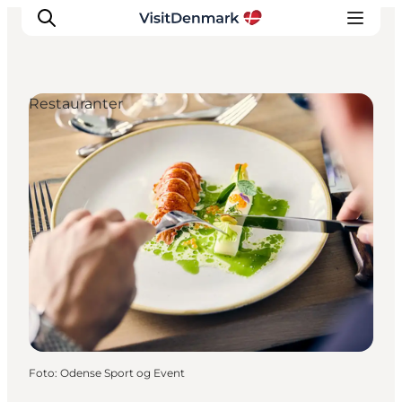
Restauranter
Inspiration
Destinationer
Oplevelser
Overnatning
Planlæg ferien
Foto
:
Odense Sport og Event