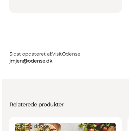
Sidst opdateret af:
VisitOdense
jmjen@odense.dk
Relaterede produkter
Mad og drikke