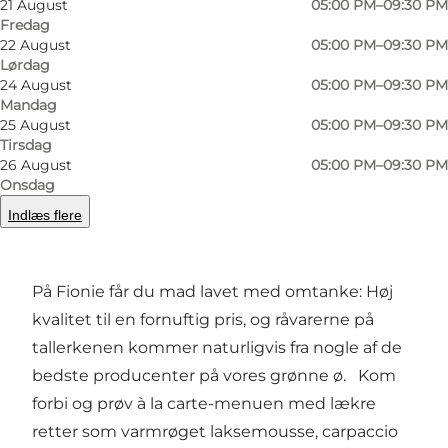
21 August
05:00 PM–09:30 PM
Fredag
22 August
05:00 PM–09:30 PM
Forrige
Næste
Lørdag
24 August
05:00 PM–09:30 PM
Mandag
25 August
05:00 PM–09:30 PM
Tirsdag
Brasseriet ligger på gammel æbleplantagejord,
26 August
05:00 PM–09:30 PM
og derfor er det helt naturligt at have særligt
Onsdag
fokus på fynske grøntsager. Restauranten er
Indlæs flere
gennemrenoveret fra gulv til loft, så du nu kan
nyde måltidet i helt nye, moderne omgivelser.
På Fionie får du mad lavet med omtanke: Høj
kvalitet til en fornuftig pris, og råvarerne på
tallerkenen kommer naturligvis fra nogle af de
bedste producenter på vores grønne ø. Kom
forbi og prøv à la carte-menuen med lækre
retter som varmrøget laksemousse, carpaccio