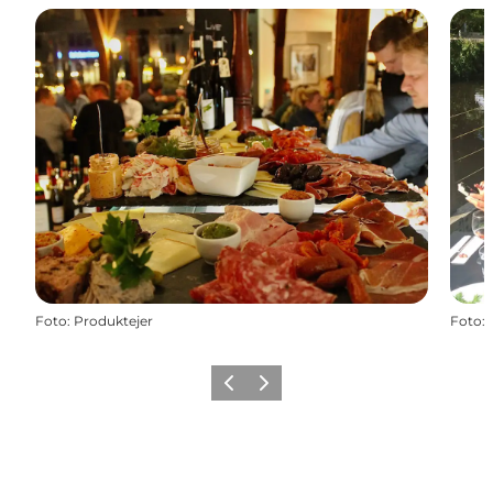
Foto
:
Produktejer
Foto
:
Forrige
Næste