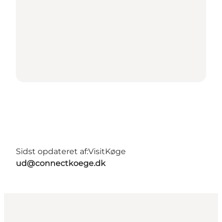
Sidst opdateret af:
VisitKøge
ud@connectkoege.dk