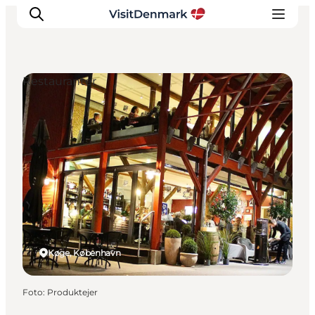
Restauranter
Inspiration
Destinationer
Oplevelser
Overnatning
Planlæg ferien
Køge, København
Foto
:
Produktejer