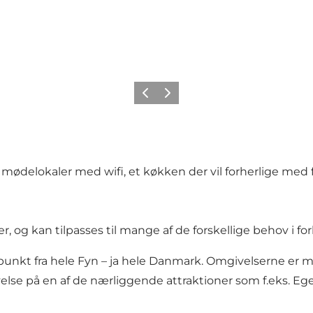
Forrige
Næste
 mødelokaler med wifi, et køkken der vil forherlige me
r, og kan tilpasses til mange af de forskellige behov 
nkt fra hele Fyn – ja hele Danmark. Omgivelserne er ma
se på en af de nærliggende attraktioner som f.eks. Ege