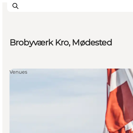
Brobyværk Kro, Mødested
Inspiration
Destinationer
Oplevelser
Venues
Overnatning
Planlæg ferien