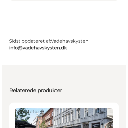
Sidst opdateret af:
Vadehavskysten
info@vadehavskysten.dk
Relaterede produkter
Aktiviteter