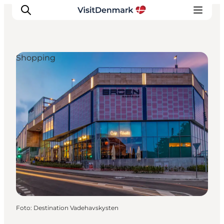
Shopping
Inspiration
Destinationer
Oplevelser
Overnatning
Planlæg ferien
Foto
:
Destination Vadehavskysten