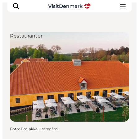
Restauranter
Inspiration
Destinationer
Oplevelser
Overnatning
Planlæg ferien
Foto
:
Broløkke Herregård