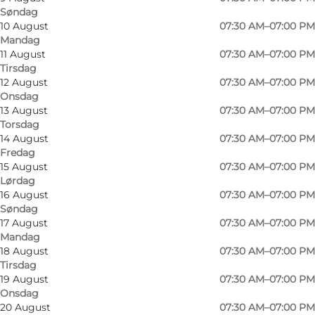
Søndag
10 August
07:30 AM–07:00 PM
Mandag
Butikken indeholder en grøntafdeling, et
11 August
07:30 AM–07:00 PM
Tirsdag
bageriudsalg, en køddisk, såvel som en
12 August
07:30 AM–07:00 PM
velassorteret vin afdeling.
Onsdag
13 August
07:30 AM–07:00 PM
Butikken har også tips & lotto, håndkøbsudsalg,
Torsdag
14 August
07:30 AM–07:00 PM
og medicinudlevering.
Fredag
15 August
07:30 AM–07:00 PM
Man kan ved butikken altid tanke billig OK
Lørdag
benzin.
16 August
07:30 AM–07:00 PM
Søndag
17 August
07:30 AM–07:00 PM
Mandag
18 August
07:30 AM–07:00 PM
facebook
Tirsdag
19 August
07:30 AM–07:00 PM
Onsdag
20 August
07:30 AM–07:00 PM