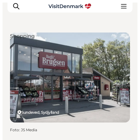
Shopping
Inspiration
Destinationer
Oplevelser
Overnatning
Planlæg ferien
Sundeved, Sydjylland
Foto
:
JS Media