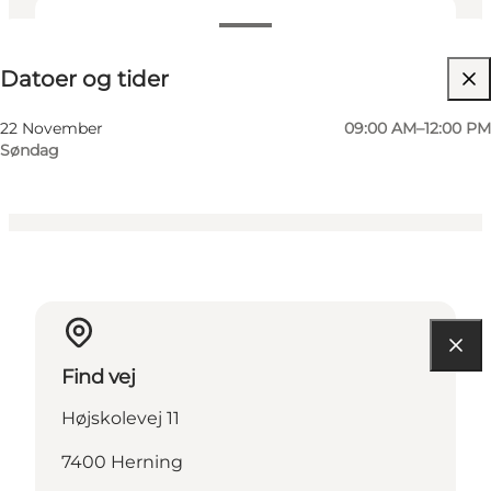
Datoer og tider
Datoer og tider
Besøg hjemmeside
Mig selv, Venner, Min partner, Børn
22 November
09:00 AM–12:00 PM
Søndag
Find vej
Højskolevej 11
7400 Herning