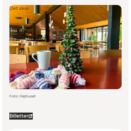
Det sker
Herning, Vestjylland
Foto
:
Højhuset
Billetter