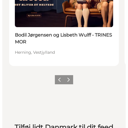
Bodil Jørgensen og Lisbeth Wulff - TRINES
MOR
Herning, Vestjylland
Forrige
Næste
Tilføj lidt Danmark til dit feed