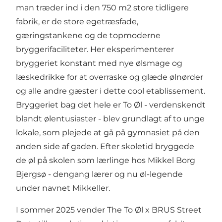
man træder ind i den 750 m2 store tidligere
fabrik, er de store egetræsfade,
gæringstankene og de topmoderne
bryggerifaciliteter. Her eksperimenterer
bryggeriet konstant med nye ølsmage og
læskedrikke for at overraske og glæde ølnørder
og alle andre gæster i dette cool etablissement.
Bryggeriet bag det hele er To Øl - verdenskendt
blandt ølentusiaster - blev grundlagt af to unge
lokale, som plejede at gå på gymnasiet på den
anden side af gaden. Efter skoletid bryggede
de øl på skolen som lærlinge hos Mikkel Borg
Bjergsø - dengang lærer og nu øl-legende
under navnet Mikkeller.
I sommer 2025 vender The To Øl x BRUS Street