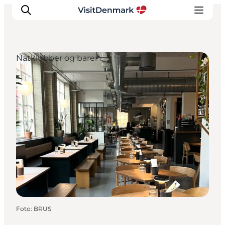
Natklubber og barer
Inspiration
Destinationer
Oplevelser
Overnatning
Planlæg ferien
Foto
:
BRUS