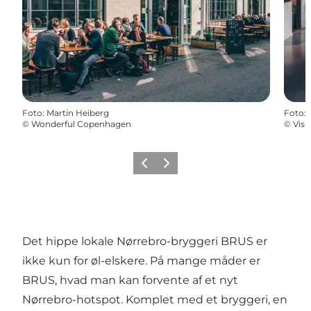
Foto
:
Martin Heiberg
Foto
:
©
Wonderful Copenhagen
©
Vis
Forrige
Næste
Det hippe lokale Nørrebro-bryggeri BRUS er
ikke kun for øl-elskere. På mange måder er
BRUS, hvad man kan forvente af et nyt
Nørrebro-hotspot. Komplet med et bryggeri, en