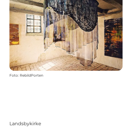
Foto
:
RebildPorten
Landsbykirke