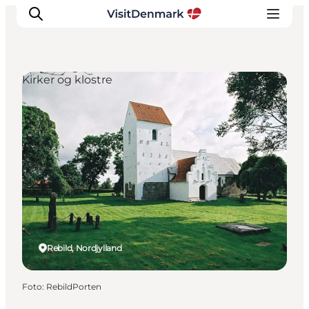
Kirker og klostre
Inspiration
Destinationer
Oplevelser
Overnatning
Planlæg ferien
Rebild, Nordjylland
Foto
:
RebildPorten