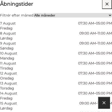
Åbningstider
Besøg hjemmeside
Min virksomhed, Mig selv, Min partner, Venner
Filtrér efter måned
7 August
07:30 AM–05:00 PM
Fredag
8 August
09:00 AM–11:00 AM
Lørdag
9 August
09:00 AM–11:00 AM
Søndag
10 August
07:30 AM–05:00 PM
Mandag
Læs mere
11 August
07:30 AM–05:00 PM
Tirsdag
Kontaktoplysninger
12 August
07:30 AM–05:00 PM
Onsdag
13 August
07:30 AM–05:00 PM
Torsdag
14 August
07:30 AM–05:00 PM
Fredag
15 August
09:00 AM–11:00 AM
Lørdag
Find vej