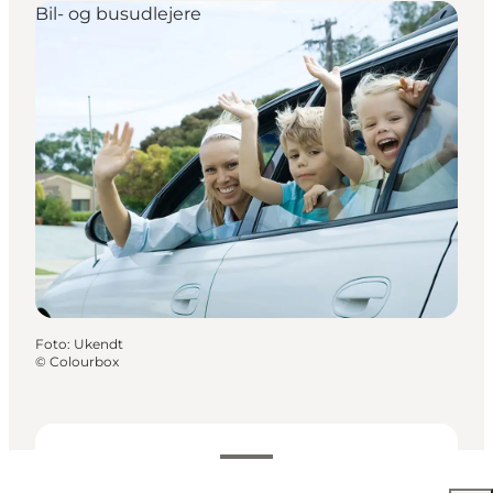
Bil- og busudlejere
Foto
:
Ukendt
©
Colourbox
Se åbningstider