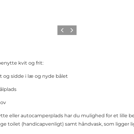
Forrige
Næste
enytte kvit og frit:
t og sidde i læ og nyde bålet
ålplads
kov
 hytte eller autocamperplads har du mulighed for et lille 
ge toilet (handicapvenligt) samt håndvask, som ligger l