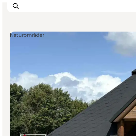
Naturområder
Inspiration
Destinationer
Oplevelser
Overnatning
Planlæg ferien