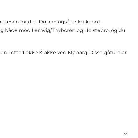
r sæson for det. Du kan også sejle i kano til
afgang både mod Lemvig/Thyborøn og Holstebro, og du
lden
Lotte Lokke Klokke ved Møborg
. Disse gåture er