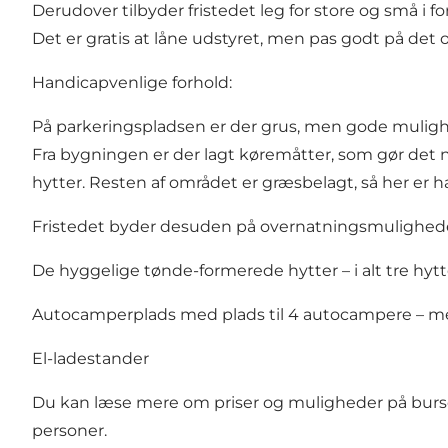
Derudover tilbyder fristedet leg for store og små i 
Det er gratis at låne udstyret, men pas godt på det o
Handicapvenlige forhold:
På parkeringspladsen er der grus, men gode mulighe
Fra bygningen er der lagt køremåtter, som gør de
hytter. Resten af området er græsbelagt, så her er
Fristedet byder desuden på overnatningsmulighede
De hyggelige tønde-formerede hytter – i alt tre hytt
Autocamperplads med plads til 4 autocampere – med
El-ladestander
Du kan læse mere om priser og muligheder på
burs
personer.