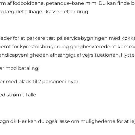
form af fodboldbane, petanque-bane m.m. Du kan finde bol
g læg det tilbage i kassen efter brug.
der for at parkere tæt på servicebygningen med køkken o
t nemt for kørestolsbrugere og gangbesværede at komme
 handicapvenligheden afhængigt af vejrsituationen. Hytt
r mod betaling:
er med plads til 2 personer i hver
 strøm til alle
ogn.dk
Her kan du også læse om mulighederne for at leje 