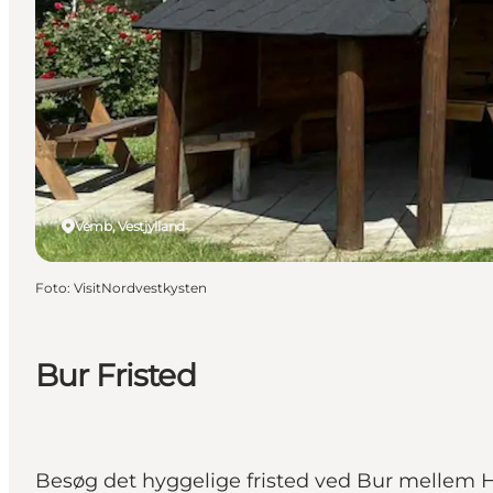
Vemb, Vestjylland
Foto
:
VisitNordvestkysten
Bur Fristed
Besøg det hyggelige fristed ved Bur mellem 