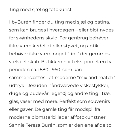
Ting med sjæl og fotokunst
I byBurén finder du ting med sjæl og patina,
som kan bruges i hverdagen – eller blot nydes
for skønhedens skyld. For genbrug behøver
ikke være kedeligt eller støvet, og antik
behøver ikke være noget ”fint” der gemmes
væk i et skab. Butikken har f.eks. porcelæn fra
perioden ca. 1880-1950, som kan
sammensættes i et moderne ”mix and match”
udtryk. Desuden håndvævede viskestykker,
duge og pudevår, legetøj og andre ting i træ,
glas, vaser med mere. Perfekt som souvenirs
eller gaver. De gamle ting får modspil fra
moderne blomsterbilleder af fotokunstner,
Sannie Teresa Burén, som er den ene af de to