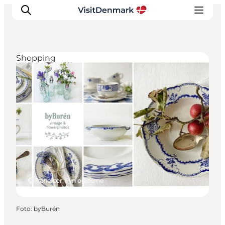
Shopping
Inspiration
Destinationer
Oplevelser
Overnatning
Planlæg ferien
Tranekær, Fyn og øerne
Foto
:
byBurén