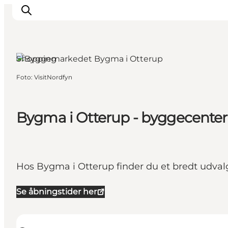
Shopping
Foto
:
VisitNordfyn
Inspiration
Destinationer
Oplevelser
Bygma i Otterup - byggecenter
Overnatning
Planlæg ferien
Hos Bygma i Otterup finder du et bredt udval
Se åbningstider her