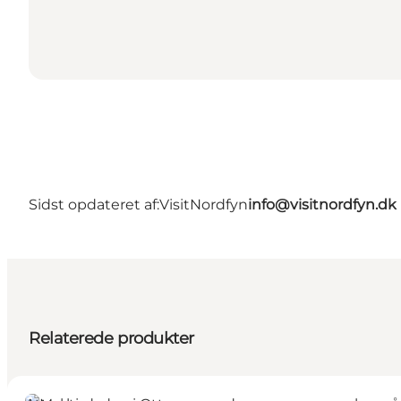
Sidst opdateret af:
VisitNordfyn
info@visitnordfyn.dk
Relaterede produkter