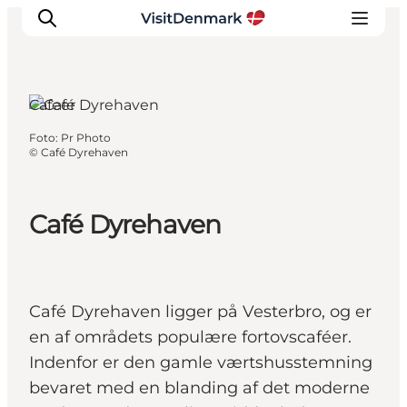
Cafeer
Foto
:
Pr Photo
Inspiration
©
Café Dyrehaven
Destinationer
Oplevelser
Café Dyrehaven
Overnatning
Planlæg ferien
Café Dyrehaven ligger på Vesterbro, og er
en af områdets populære fortovscaféer.
Indenfor er den gamle værtshusstemning
bevaret med en blanding af det moderne