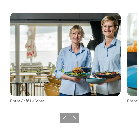
Foto
:
Café La Vista
Foto
:
Forrige
Næste