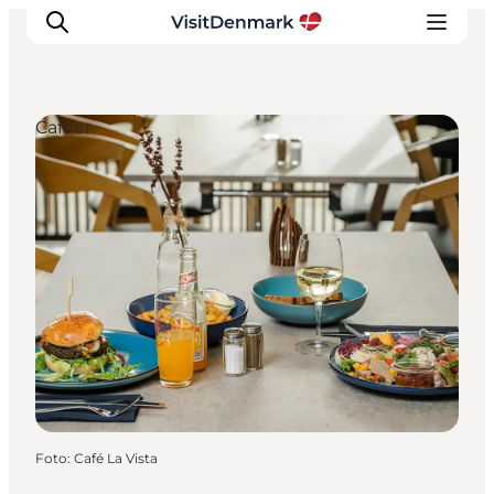
Cafeer
Inspiration
Destinationer
Oplevelser
Overnatning
Planlæg ferien
Foto
:
Café La Vista