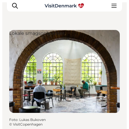
Lokale smagsoplevelser
Inspiration
Destinationer
Oplevelser
Overnatning
Planlæg ferien
Foto
:
Lukas Bukoven
©
VisitCopenhagen