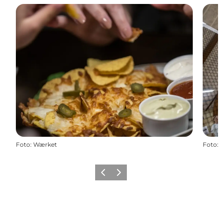
Foto
:
Wærket
Foto
:
Forrige
Næste