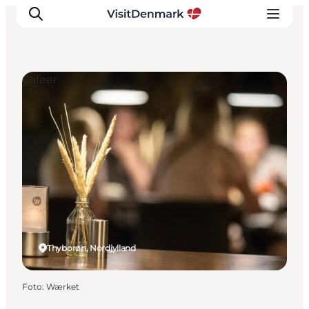
Cafeer
Inspiration
Destinationer
Oplevelser
Overnatning
Planlæg ferien
Thyborøn, Nordjylland
Foto
:
Wærket