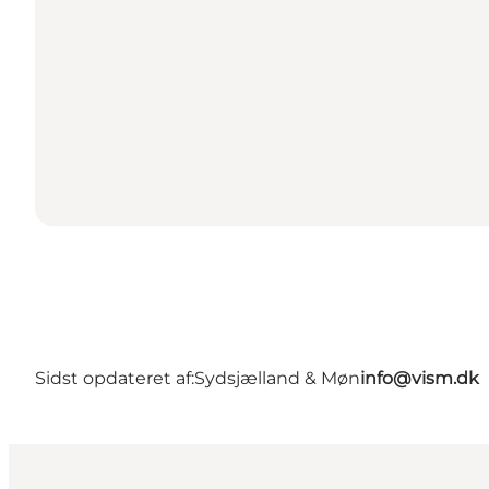
Sidst opdateret af:
Sydsjælland & Møn
info@vism.dk