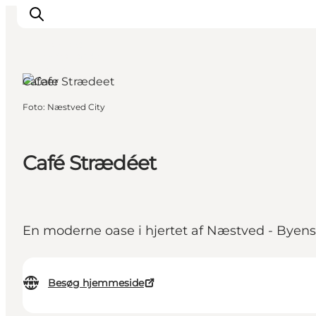
Næstved,
Sydsjælland og
øerne
Cafeer
Foto
:
Næstved City
Inspiration
Destinationer
Oplevelser
Café Strædéet
Overnatning
Planlæg ferien
En moderne oase i hjertet af Næstved - Byens
Besøg hjemmeside