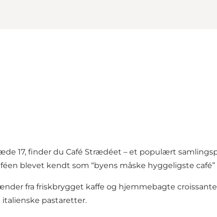
de 17, finder du Café Strædéet – et populært samlings
féen blevet kendt som “byens måske hyggeligste café” 
ænder fra friskbrygget kaffe og hjemmebagte croissanter 
italienske pastaretter.