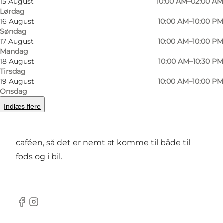
15 August
10:00 AM–02:00 AM
Lørdag
du kan vælge mellem klassisk smørrebrød,
16 August
10:00 AM–10:00 PM
sandwiches, frokostbøffer og wokretter. Er du
Søndag
17 August
10:00 AM–10:00 PM
vegetar tilbyder Vivaldi både burgere og salater
Mandag
uden kød.
18 August
10:00 AM–10:30 PM
Tirsdag
Her finder du Vivaldi
19 August
10:00 AM–10:00 PM
Onsdag
Caféen ligger på hjørnet af Vestergade og
Indlæs flere
Jernbanegade, lige midt i Odense. Der er
parkeringshus i Store Gråbrødrestræde bag
caféen, så det er nemt at komme til både til
fods og i bil.
Facebook
Instagram