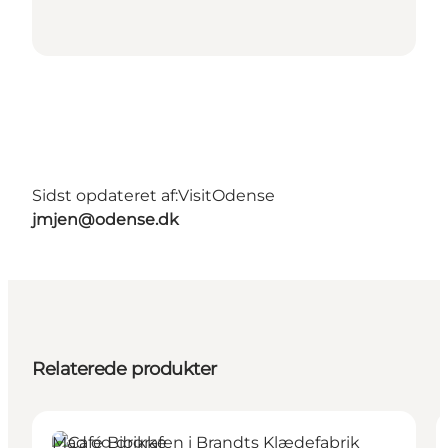
Sidst opdateret af:
VisitOdense
jmjen@odense.dk
Relaterede produkter
Mad og drikke