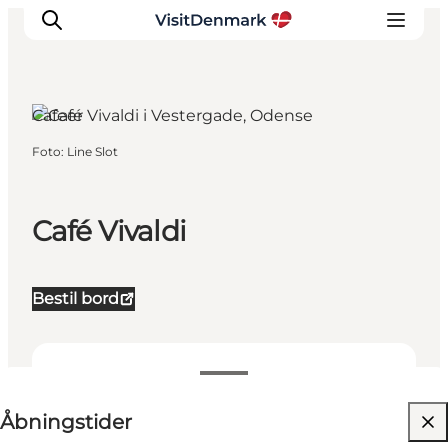
Cafeer
Foto
:
Line Slot
Inspiration
Destinationer
Oplevelser
Café Vivaldi
Overnatning
Planlæg ferien
Bestil bord
Se åbningstider
Åbningstider
Besøg hjemmeside