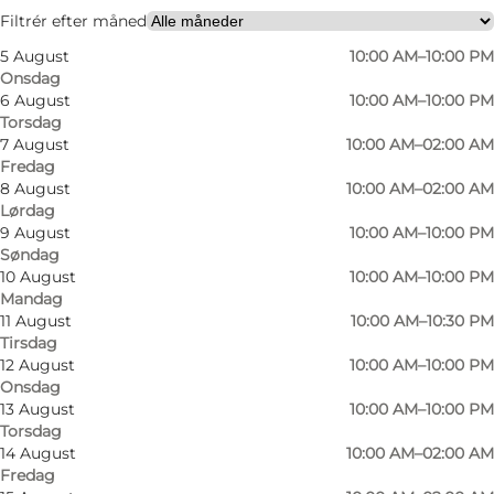
Filtrér efter måned
5 August
10:00 AM–10:00 PM
Onsdag
6 August
10:00 AM–10:00 PM
Torsdag
7 August
10:00 AM–02:00 AM
Fredag
På menukortet i Vivaldi Odense finder du alt fra
8 August
10:00 AM–02:00 AM
Lørdag
lækker brunch til sandwich, salater og møre
9 August
10:00 AM–10:00 PM
bøffer, som du selvfølgelig kan få et godt glas
Søndag
vin til. Er du ”bare” til en kop kaffe og et stykke
10 August
10:00 AM–10:00 PM
Mandag
kage, så kan du godt begynde at glæde dig, da
11 August
10:00 AM–10:30 PM
kagemontren fyldt med kager fra eget bageri. I
Tirsdag
12 August
10:00 AM–10:00 PM
weekenden er det muligt at få sig en skøn
Onsdag
cocktail, eller snuppe et glas vin mere ud på de
13 August
10:00 AM–10:00 PM
sene aftentimer.
Torsdag
14 August
10:00 AM–02:00 AM
Fredag
Hvad er der på frokostmenuen?