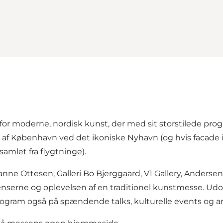
 moderne, nordisk kunst, der med sit storstilede progr
t af København ved det ikoniske Nyhavn (og hvis facade i
amlet fra flygtninge).
anne Ottesen, Galleri Bo Bjerggaard, V1 Gallery, Anders
rænserne og oplevelsen af en traditionel kunstmesse. U
ogram også på spændende talks, kulturelle events og ark