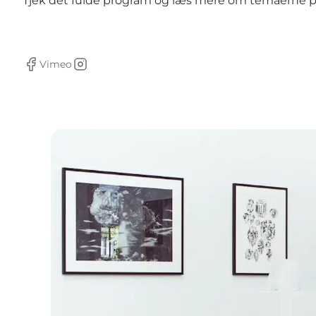
Tjek det fulde program og læs mere om temaerne 
Vimeo
Facebook
Instagram