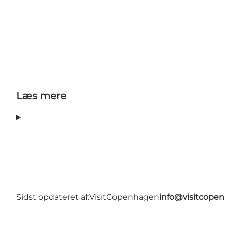
Læs mere
Sidst opdateret af:
VisitCopenhagen
info@visitcope