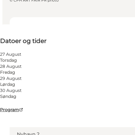
©
CPH ART FAIR PR photo
Datoer og tider
Datoer og tider
Besøg hjemmeside
27 August
Torsdag
28 August
Fredag
29 August
Lørdag
30 August
Søndag
Program
Find vej
Kunsthal Charlottenborg
Nyhavn 2