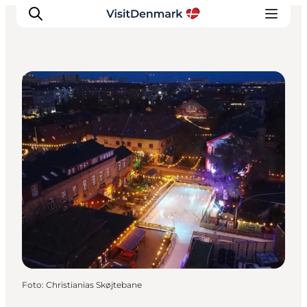
Sport og aktiviteter
Inspiration
Destinationer
Oplevelser
Overnatning
Planlæg ferien
Foto
:
Christianias Skøjtebane