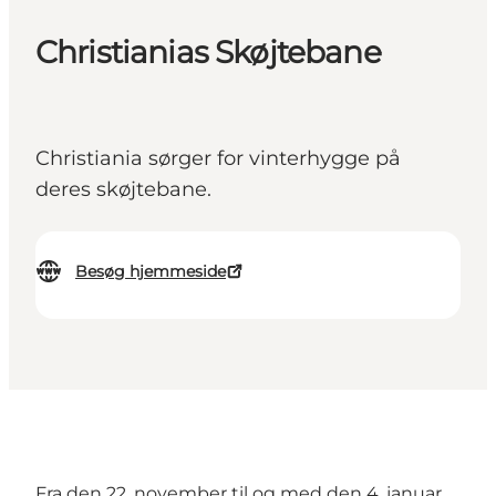
Christianias Skøjtebane
Christiania sørger for vinterhygge på
deres skøjtebane.
Besøg hjemmeside
Fra den 22. november til og med den 4. januar