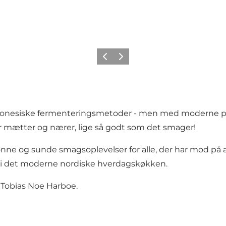
Forrige
Næste
ndonesiske fermenteringsmetoder - men med moderne pr
er mætter og nærer, lige så godt som det smager!
e og sunde smagsoplevelser for alle, der har mod på at
in i det moderne nordiske hverdagskøkken.
 Tobias Noe Harboe.