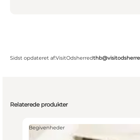
Sidst opdateret af:
VisitOdsherred
thb@visitodsherre
Relaterede produkter
Begivenheder