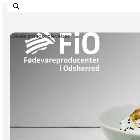
Lokale smagsoplevelser
Inspiration
Destinationer
Oplevelser
Overnatning
Planlæg ferien