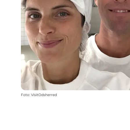
Foto
:
VisitOdsherred