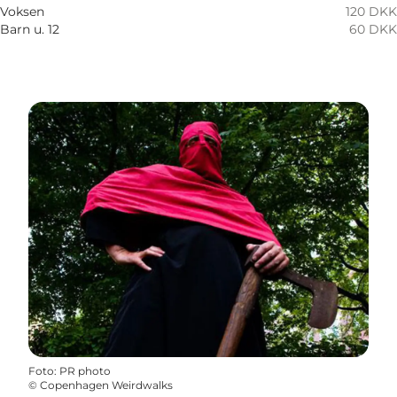
Voksen
120 DKK
Barn u. 12
60 DKK
Foto
:
PR photo
©
Copenhagen Weirdwalks