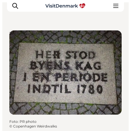
Ture på egen hånd
Inspiration
Destinationer
Oplevelser
Overnatning
Planlæg ferien
Foto
:
PR photo
©
Copenhagen Weirdwalks