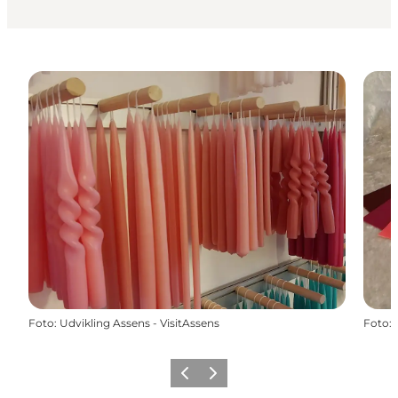
Foto
:
Udvikling Assens - VisitAssens
Foto
:
Forrige
Næste