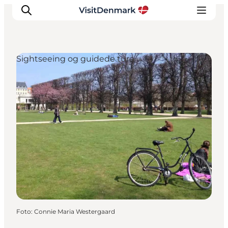
Sightseeing og guidede ture
Inspiration
Destinationer
Oplevelser
Overnatning
Planlæg ferien
Foto
:
Connie Maria Westergaard