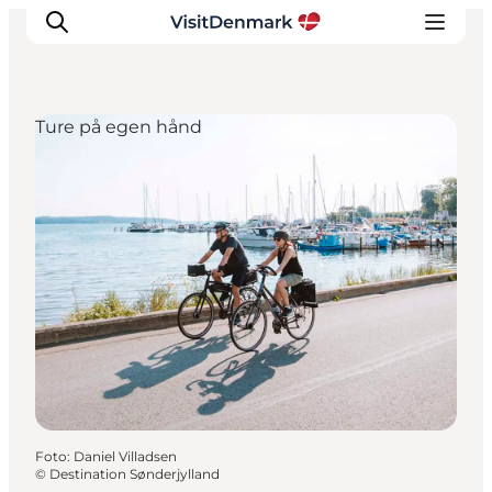
Ture på egen hånd
Inspiration
Destinationer
Oplevelser
Overnatning
Planlæg ferien
Foto
:
Daniel Villadsen
©
Destination Sønderjylland