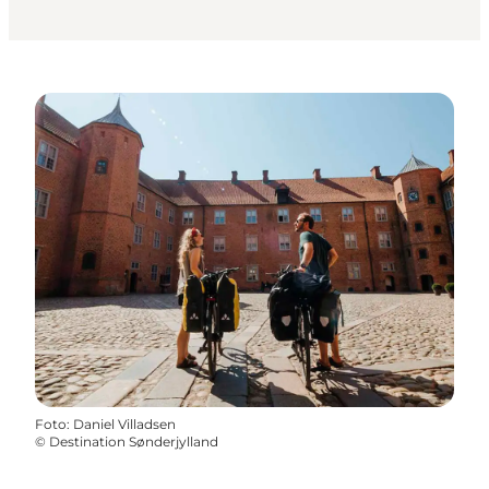
Foto
:
Daniel Villadsen
©
Destination Sønderjylland