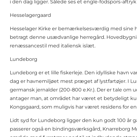
i den dag ligger. Sålede ses et engle-fodspors-aftr
Hesselagergaard
Hesselager Kirke er bemærkelsesværdig med sine 
betragt denne usædvanlige herregård. Hovedbygningen
renæssancestil med italiensk islæt.
Lundeborg
Lundeborg er et lille fiskerleje. Den idylliske havn v
dag er havnemiljøet mest præget af lystfartøjer. I
germansk jernalder (200-800 e.Kr.). Der er tale o
antager man, at området har været et betydeligt ku
Kongsgaard, som muligvis har været residens for en
Lidt syd for Lundeborg ligger den kun godt 100 år g
passerer også en bindingsværksgård, Knarreborg Møll