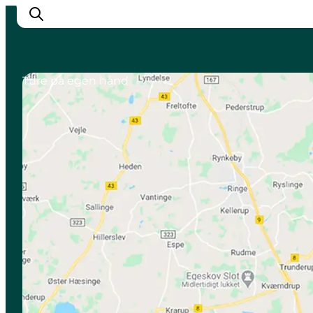
Ture på egen hånd
Inspiration
Destinationer
Oplevelser
Overnatning
Planlæg ferien