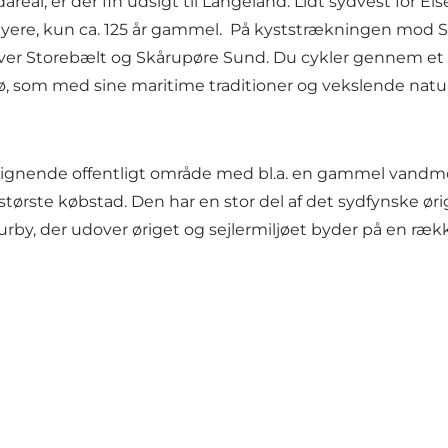
eal, er der fin udsigt til Langeland. Lidt sydvest for El
 nyere, kun ca. 125 år gammel. På kyststrækningen mod 
 over Storebælt og Skårupøre Sund. Du cykler gennem et
, som med sine maritime traditioner og vekslende natu
lignende offentligt område med bl.a. en gammel vandmø
tørste købstad. Den har en stor del af det sydfynske ørig
lturby, der udover øriget og sejlermiljøet byder på en r