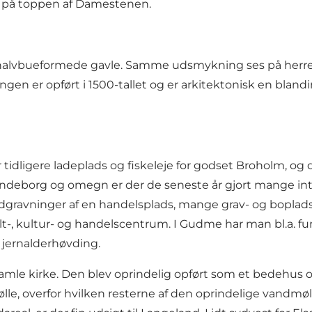
yk på toppen af Damestenen.
halvbueformede gavle. Samme udsmykning ses på herreg
 er opført i 1500-tallet og er arkitektonisk en blandi
ar tidligere ladeplads og fiskeleje for godset Broholm, og d
 Lundeborg og omegn er der de seneste år gjort mange in
m udgravninger af en handelsplads, mange grav- og bopl
lt-, kultur- og handelscentrum. I Gudme har man bl.a. f
 jernalderhøvding.
amle kirke. Den blev oprindelig opført som et bedehus og
e, overfor hvilken resterne af den oprindelige vandmølle