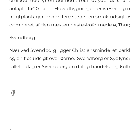
område med fyrretræer ned til et indbydende strandar
anlagt i 1400-tallet. Hovedbygningen er væsentlig
frugtplantager, er der flere steder en smuk udsigt
domineret af den næsten hesteskoformede ø, Thurø
Svendborg:
Nær ved Svendborg ligger Christiansminde, et park
og en flot udsigt over øerne. Svendborg er Sydfyns s
tallet. I dag er Svendborg en driftig handels- og ku
Facebook