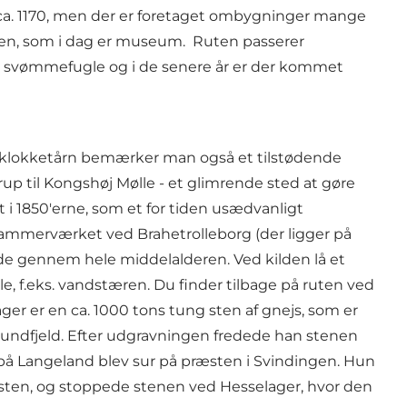
 ca. 1170, men der er foretaget ombygninger mange
en, som i dag er museum. Ruten passerer
ige svømmefugle og i de senere år er der kommet
et klokketårn bemærker man også et tilstødende
årup til Kongshøj Mølle - et glimrende sted at gøre
 i 1850'erne, som et for tiden usædvanligt
hammerværket ved Brahetrolleborg (der ligger på
ende gennem hele middelalderen. Ved kilden lå et
 f.eks. vandstæren. Du finder tilbage på ruten ved
r er en ca. 1000 tons tung sten af gnejs, som er
 grundfjeld. Efter udgravningen fredede han stenen
s på Langeland blev sur på præsten i Svindingen. Hun
æsten, og stoppede stenen ved Hesselager, hvor den