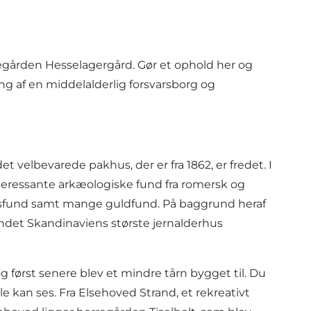
ården Hesselagergård. Gør et ophold her og
ng af en middelalderlig forsvarsborg og
et velbevarede pakhus, der er fra 1862, er fredet. I
teressante arkæologiske fund fra romersk og
adsfund samt mange guldfund. På baggrund heraf
undet Skandinaviens største jernalderhus
 først senere blev et mindre tårn bygget til. Du
 kan ses. Fra Elsehoved Strand, et rekreativt