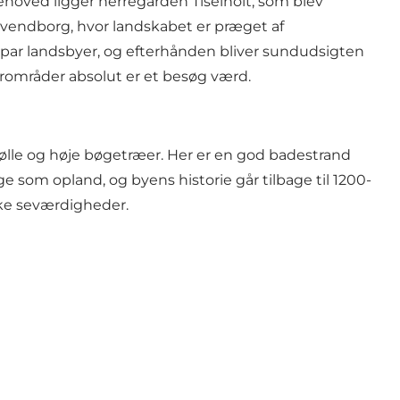
sehoved ligger herregården Tiselholt, som blev
Svendborg, hvor landskabet er præget af
 par landsbyer, og efterhånden bliver sundudsigten
rområder absolut er et besøg værd.
lle og høje bøgetræer. Her er en god badestrand
e som opland, og byens historie går tilbage til 1200-
ække seværdigheder.