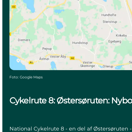
Nyborg, Fyn og øerne
Foto
:
Google Maps
Cykelrute 8: Østersøruten: Ny
National Cykelrute 8 - en del af Østersørute