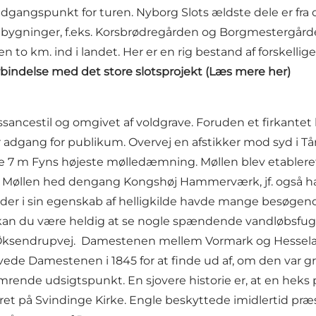
udgangspunkt for turen. Nyborg Slots ældste dele er fra
bygninger, f.eks. Korsbrødregården og Borgmestergård
 to km. ind i landet. Her er en rig bestand af forskell
orbindelse med det store slotsprojekt (
Læs mere her
)
ssancestil og omgivet af voldgrave. Foruden et firkant
der adgang for publikum. Overvej en afstikker mod syd i T
ne 7 m Fyns højeste mølledæmning. Møllen blev etableret
ber. Møllen hed dengang Kongshøj Hammerværk, jf. også 
de, der i sin egenskab af helligkilde havde mange besøg
n du være heldig at se nogle spændende vandløbsfugle,
d Øksendrupvej. Damestenen mellem Vormark og Hesselage
dgravede Damestenen i 1845 for at finde ud af, om den var
limrende udsigtspunkt. En sjovere historie er, at en hek
iret på Svindinge Kirke. Engle beskyttede imidlertid pr