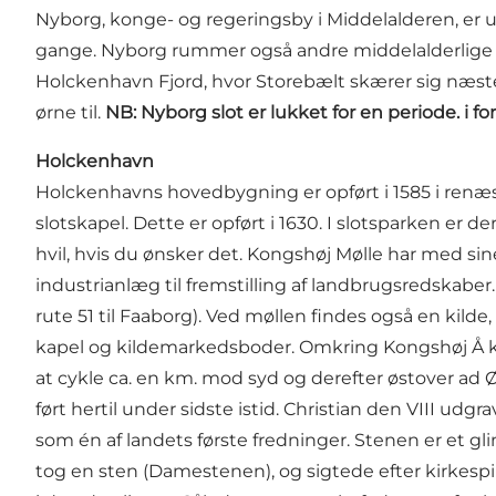
Nyborg, konge- og regeringsby i Middelalderen, er 
gange. Nyborg rummer også andre middelalderlige 
Holckenhavn Fjord, hvor Storebælt skærer sig næsten
ørne til.
NB: Nyborg slot er lukket for en periode. i f
Holckenhavn
Holckenhavns hovedbygning er opført i 1585 i renæ
slotskapel. Dette er opført i 1630. I slotsparken er 
hvil, hvis du ønsker det. Kongshøj Mølle har med si
industrianlæg til fremstilling af landbrugsredska
rute 51 til Faaborg). Ved møllen findes også en kil
kapel og kildemarkedsboder. Omkring Kongshøj Å ka
at cykle ca. en km. mod syd og derefter østover a
ført hertil under sidste istid. Christian den VIII u
som én af landets første fredninger. Stenen er et g
tog en sten (Damestenen), og sigtede efter kirkesp