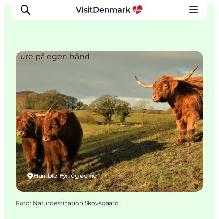
Ture på egen hånd
Inspiration
Destinationer
Oplevelser
Overnatning
Planlæg ferien
Humble, Fyn og øerne
Foto
:
Naturdestination Skovsgaard