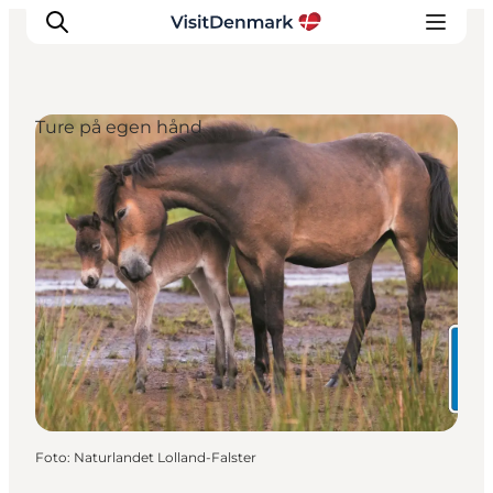
Ture på egen hånd
Inspiration
Destinationer
Oplevelser
Overnatning
Planlæg ferien
Foto
:
Naturlandet Lolland-Falster