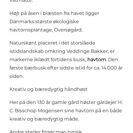
vild natur.”
Højt på åsen i blæsten fra havet ligger
Danmarks største økologiske
havtornsplantage, Oversøgård.
Naturskønt placeret i det storslåede
istidslandskab omkring Veddinge Bakker, er
markerne iklædt fortidens busk,
havtorn
. Den
første bærbusk efter sidste istid for ca. 14.000 år
siden.
Kreativ og bæredygtig håndhøst
Her på den 130 år gamle gård høster gårdejer H.
C. Bisschop Mogensen sine havtorn på en både
kreativ og bæredygtig måde.
Andre steder frigør man typisk