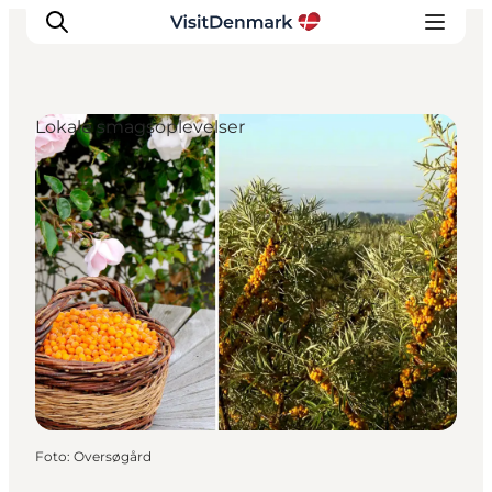
Lokale smagsoplevelser
Inspiration
Destinationer
Oplevelser
Overnatning
Planlæg ferien
Foto
:
Oversøgård