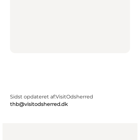
Sidst opdateret af:
VisitOdsherred
thb@visitodsherred.dk