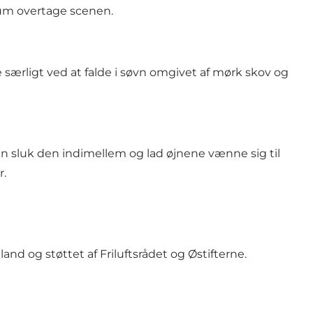
 rum overtage scenen.
e særligt ved at falde i søvn omgivet af mørk skov og
en sluk den indimellem og lad øjnene vænne sig til
r.
eland
og støttet af
Friluftsrådet
og
Østifterne
.