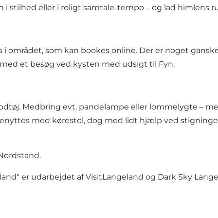
n i stilhed eller i roligt samtale-tempo – og lad himlens
ters i området, som kan bookes online. Der er noget gansk
med et besøg ved kysten med udsigt til Fyn.
t fodtøj. Medbring evt. pandelampe eller lommelygte – m
benyttes med kørestol, dog med lidt hjælp ved stigninge
 Nordstand.
eland" er udarbejdet af VisitLangeland og
Dark Sky Lang