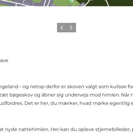
Forrige
Næste
have
ngeland - og netop derfor er skoven valgt som kulisse f
 tæt bøgeskov og åbner sig undervejs mod himlen. Når 
dfordres. Det er her, du mærker, hvad mørke egentlig er. E
ed at nyde nattehimlen. Her kan du opleve stjernebilled