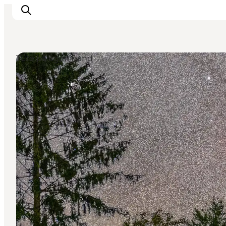
Ture på egen hånd
Inspiration
Destinationer
Oplevelser
Overnatning
Planlæg ferien