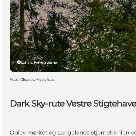
Lohals, Fyn og øerne
Foto
:
Clearsky Astrofoto
Dark Sky-rute Vestre Stigtehav
Oplev mørket og Langelands stjernehimlen ve