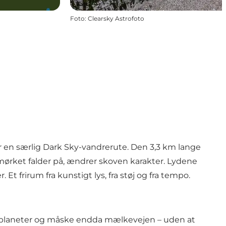
Foto
:
Clearsky Astrofoto
or en særlig Dark Sky-vandrerute. Den 3,3 km lange
mørket falder på, ændrer skoven karakter. Lydene
t frirum fra kunstigt lys, fra støj og fra tempo.
er, planeter og måske endda mælkevejen – uden at