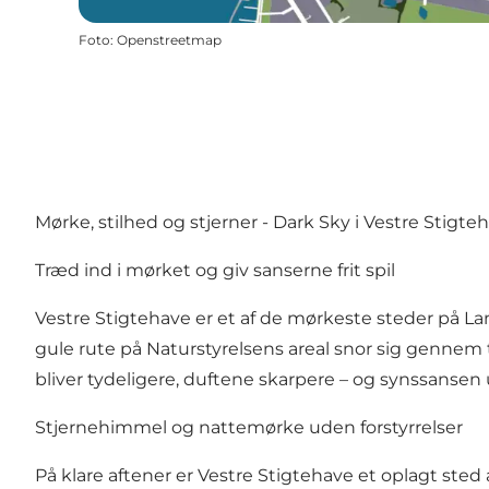
Foto
:
Openstreetmap
Mørke, stilhed og stjerner - Dark Sky i Vestre Stigte
Træd ind i mørket og giv sanserne frit spil
Vestre Stigtehave er et af de mørkeste steder på La
gule rute på Naturstyrelsens areal snor sig gennem
bliver tydeligere, duftene skarpere – og synssansen u
Stjernehimmel og nattemørke uden forstyrrelser
På klare aftener er Vestre Stigtehave et oplagt st