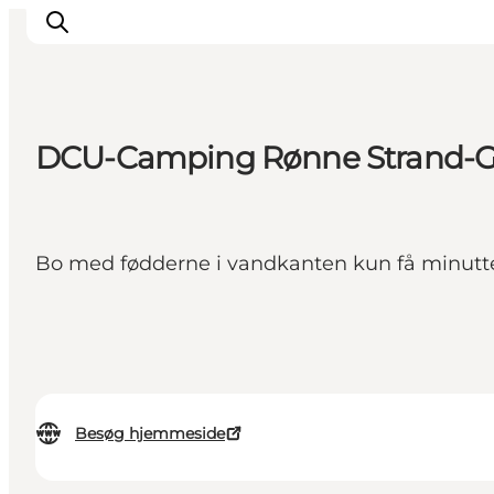
DCU-Camping Rønne Strand-G
Inspiration
Destinationer
Oplevelser
Bo med fødderne i vandkanten kun få minutte
Overnatning
Planlæg ferien
Besøg hjemmeside