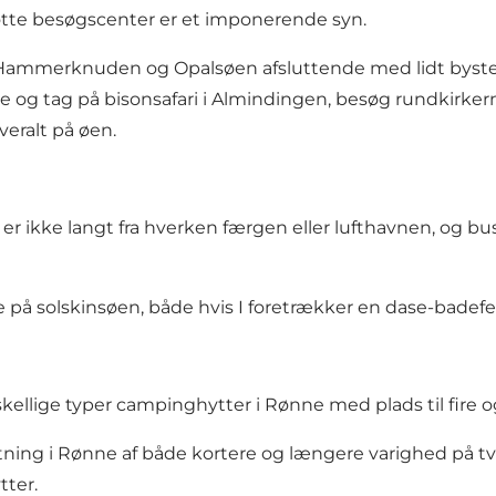
tte besøgscenter er et imponerende syn.
Hammerknuden og Opalsøen afsluttende med lidt bystem
ne og tag på bisonsafari i Almindingen, besøg rundkirke
veralt på øen.
Der er ikke langt fra hverken færgen eller lufthavnen, og 
å solskinsøen, både hvis I foretrækker en dase-badeferie, 
ellige typer campinghytter i Rønne med plads til fire 
tning i Rønne af både kortere og længere varighed på tvær
tter.