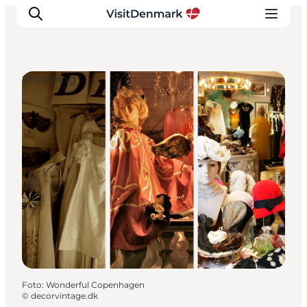
Shopping
Inspiration
Destinationer
Oplevelser
Overnatning
Planlæg ferien
Foto
:
Wonderful Copenhagen
©
decorvintage.dk