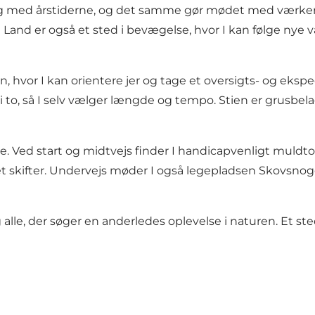
er sig med årstiderne, og det samme gør mødet med vær
 Art Land er også et sted i bevægelse, hvor I kan følge ny
hvor I kan orientere jer og tage et oversigts- og ekspe
i to, så I selv vælger længde og tempo. Stien er grusbe
. Ved start og midtvejs finder I handicapvenligt muldtoi
t skifter. Undervejs møder I også legepladsen Skovsnoge
og alle, der søger en anderledes oplevelse i naturen. Et 