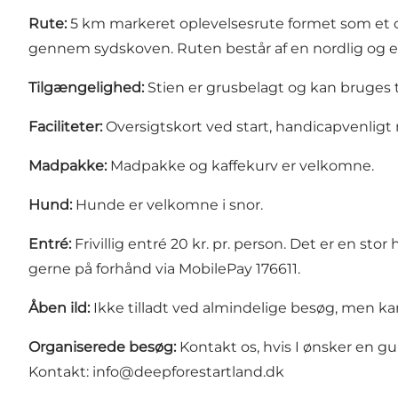
Rute:
5 km markeret oplevelsesrute formet som et ott
gennem sydskoven. Ruten består af en nordlig og en s
Tilgængelighed:
Stien er grusbelagt og kan bruges 
Faciliteter:
Oversigtskort ved start, handicapvenlig
Madpakke:
Madpakke og kaffekurv er velkomne.
Hund:
Hunde er velkomne i snor.
Entré:
Frivillig entré 20 kr. pr. person. Det er en sto
gerne på forhånd via MobilePay 176611.
Åben ild:
Ikke tilladt ved almindelige besøg, men k
Organiserede besøg:
Kontakt os, hvis I ønsker en gu
Kontakt:
info@deepforestartland.dk