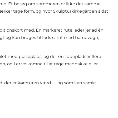
kerne. Et besøg om sommeren er ikke det samme
e værker tage form, og hvor Skulpturkirkegården sidst
ditionskort med. En markeret rute leder jer ad én
lagt og kan bruges til fods samt med barnevogn,
let med pusleplads, og der er siddepladser flere
n, og I er velkomne til at tage madpakke eller
sted, der er køreturen værd — og som kan samle