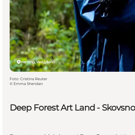
Herning, Vestjylland
Foto
:
Cristina Reuter
©
Emma Sheridan
Deep Forest Art Land - Skovsn