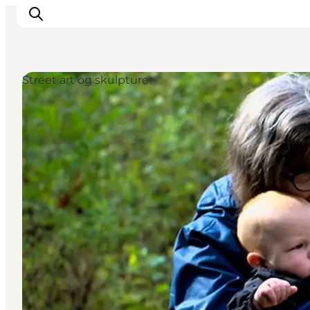
Street art og skulpturer
Inspiration
Destinationer
Oplevelser
Overnatning
Planlæg ferien