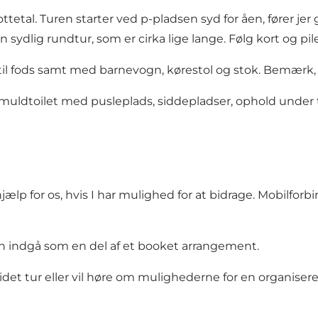
etal. Turen starter ved p-pladsen syd for åen, fører je
ydlig rundtur, som er cirka lige lange. Følg kort og pil
til fods samt med barnevogn, kørestol og stok. Bemærk, 
t muldtoilet med pusleplads, siddepladser, ophold unde
r hjælp for os, hvis I har mulighed for at bidrage. Mobilf
an indgå som en del af et booket arrangement.
idet tur eller vil høre om mulighederne for en organisere