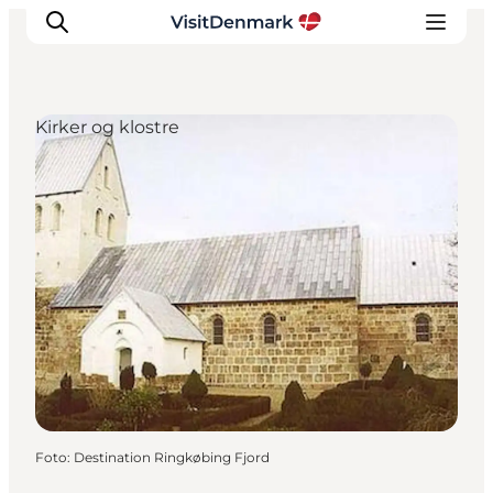
Kirker og klostre
Inspiration
Destinationer
Oplevelser
Overnatning
Planlæg ferien
Foto
:
Destination Ringkøbing Fjord