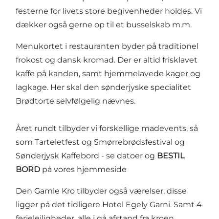
festerne for livets store begivenheder holdes. Vi
dækker også gerne op til et busselskab m.m.
Menukortet i restauranten byder på traditionel
frokost og dansk kromad. Der er altid frisklavet
kaffe på kanden, samt hjemmelavede kager og
lagkage. Her skal den sønderjyske specialitet
Brødtorte selvfølgelig nævnes.
Året rundt tilbyder vi forskellige madevents, så
som
Tarteletfest
og
Smørrebrødsfestival
og
Sønderjysk Kaffebord
- se datoer og
BESTIL
BORD
på vores hjemmeside
Den Gamle Kro tilbyder også værelser, disse
ligger på det tidligere Hotel Egely Garni. Samt 4
ferielejligheder, alle i gå afstand fra kroen.