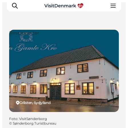
Restauranter
Inspiration
Destinationer
Oplevelser
Overnatning
Planlæg ferien
Gråsten, Sydjylland
Foto
:
VisitSønderborg
©
Sønderborg Turistbureau