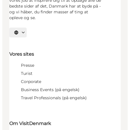
vores job at inspirere dig til at opdage alle de
bedste sider af det, Danmark har at byde på -
og vi håber, du finder masser af ting at
opleve og se.
Vælg sprog
Vores sites
Presse
Turist
Corporate
Business Events (på engelsk)
Travel Professionals (på engelsk)
Om VisitDenmark