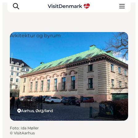
Arkitektur og byrum
Inspiration
Destinationer
Oplevelser
Overnatning
Planlæg ferien
Aarhus, Østjylland
Foto
:
Ida Møller
©
VisitAarhus