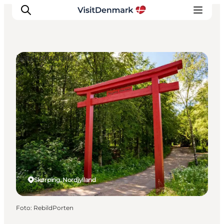
Naturområder
Inspiration
Destinationer
Oplevelser
Overnatning
Planlæg ferien
Skørping, Nordjylland
Foto
:
RebildPorten