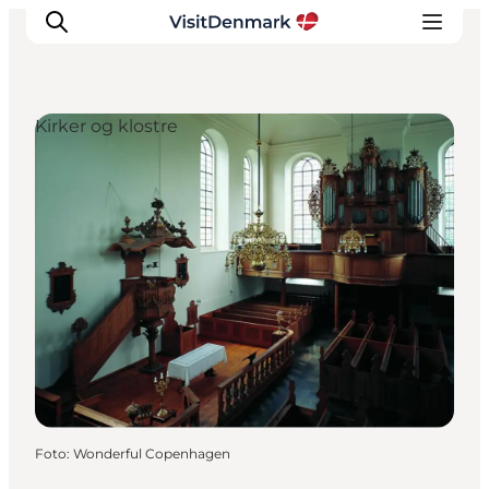
Kirker og klostre
Inspiration
Destinationer
Oplevelser
Overnatning
Planlæg ferien
Foto
:
Wonderful Copenhagen