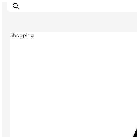
Shopping
Inspiration
Destinationer
Oplevelser
Overnatning
Planlæg ferien