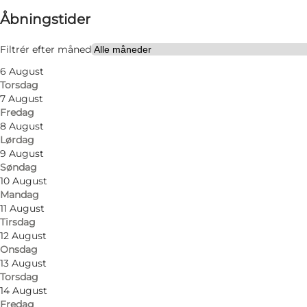
Åbningstider
Besøg hjemmeside
Filtrér efter måned
6 August
Torsdag
7 August
Fredag
8 August
Lørdag
Design, fashion, funktion og afslappet fritidstøj ti
9 August
Søndag
10 August
Mandag
11 August
Tirsdag
12 August
Onsdag
13 August
Torsdag
Læs mere
14 August
Fredag