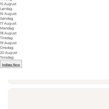
15 August
Lørdag
16 August
Søndag
17 August
Mandag
18 August
Tirsdag
Find vej
19 August
Onsdag
Havnevej 5, Ballen
20 August
Torsdag
8305 Samsø
Indlæs flere
Find vej