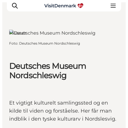
Sønderborg, Sydjylland
Museer
Foto
:
Deutsches Museum Nordschleswig
Inspiration
Destinationer
Oplevelser
Deutsches Museum
Overnatning
Nordschleswig
Planlæg ferien
Et vigtigt kulturelt samlingssted og en
kilde til viden og forståelse. Her får man
indblik i den tyske kulturarv i Nordslesvig.