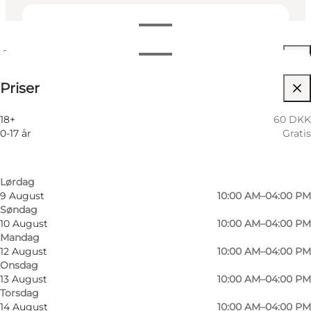
Se åbningstider
Åbningstider
60 DKK
Priser
Besøg hjemmeside
Filtrér efter måned
6 August
10:00 AM–04:00 PM
Børn, Venner, Min partner, Mig selv
18+
60 DKK
Torsdag
0-17 år
Gratis
7 August
10:00 AM–04:00 PM
Fredag
8 August
10:00 AM–04:00 PM
Lørdag
9 August
10:00 AM–04:00 PM
Søndag
10 August
10:00 AM–04:00 PM
Mandag
12 August
10:00 AM–04:00 PM
Onsdag
13 August
10:00 AM–04:00 PM
Foto
:
Deutsches Museum Nordschleswig
Foto
:
Torsdag
14 August
10:00 AM–04:00 PM