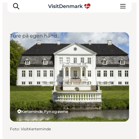
Ture på egen hånd
Inspiration
Destinationer
Oplevelser
Overnatning
Planlæg ferien
Kerteminde, Fyn og øerne
Foto
:
VisitKerteminde