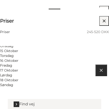
Datoer og tider
Datoer og tider
245-520 DKK
Priser
Besøg hjemmeside
12 Oktober
Mandag
13 Oktober
Priser
245-520 DKK
Tirsdag
14 Oktober
Onsdag
15 Oktober
Torsdag
16 Oktober
Fredag
17 Oktober
Lørdag
Find vej
18 Oktober
Søndag
8000 Aarhus C
Find vej