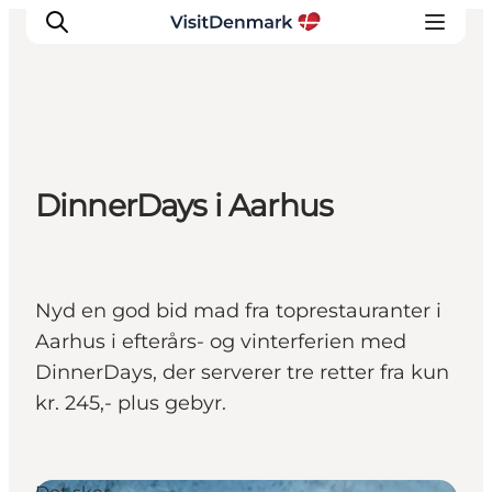
Inspiration
DinnerDays i Aarhus
Destinationer
Oplevelser
Overnatning
Planlæg ferien
Nyd en god bid mad fra toprestauranter i
Aarhus i efterårs- og vinterferien med
DinnerDays, der serverer tre retter fra kun
kr. 245,- plus gebyr.