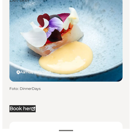
Det sker
Aarhus, Østjylland
Foto
:
DinnerDays
Book her