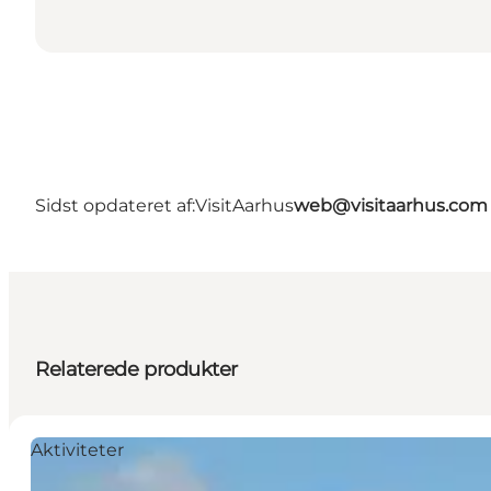
Sidst opdateret af:
VisitAarhus
web@visitaarhus.com
Relaterede produkter
Aktiviteter