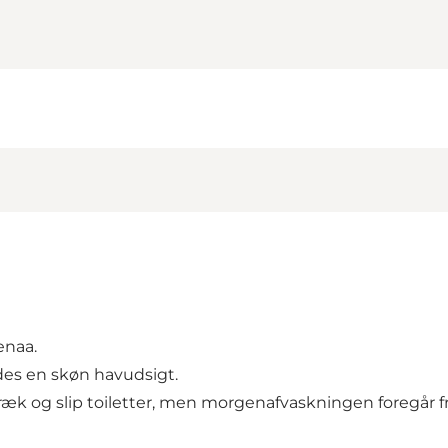
renaa.
ledes en skøn havudsigt.
ræk og slip toiletter, men morgenafvaskningen foregår fr