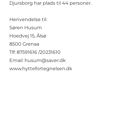
Djursborg har plads til 44 personer.
Henvendelse til:
Søren Husum
Hoedvej 15, Ålsø
8500 Grenaa
Tlf: 87591616 /20231610
Email:
husum@saver.dk
www.hyttefortegnelsen.dk