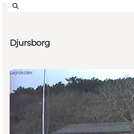
Djursborg
Inspiration
Destinationer
Oplevelser
Lejrskoler
Overnatning
Planlæg ferien