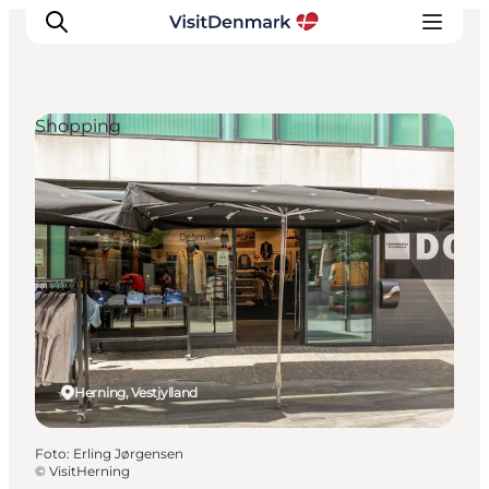
Shopping
Inspiration
Destinationer
Oplevelser
Overnatning
Planlæg ferien
Herning, Vestjylland
Foto
:
Erling Jørgensen
©
VisitHerning