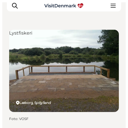
Lystfiskeri
Inspiration
Destinationer
Oplevelser
Overnatning
Planlæg ferien
Læborg, Sydjylland
Foto
:
VOSF