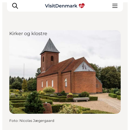
Kirker og klostre
Inspiration
Destinationer
Oplevelser
Overnatning
Planlæg ferien
Foto
:
Nicolas Jægergaard